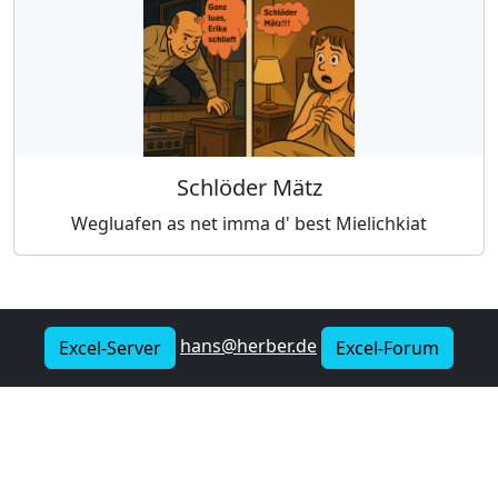
Schlöder Mätz
Wegluafen as net imma d' best Mielichkiat
hans@herber.de
Excel-Server
Excel-Forum